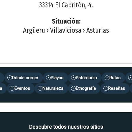
33314 El Cabritón, 4.
Situación:
Argüeru › Villaviciosa › Asturias
Dónde comer
Playas
Patrimonio
Rutas
•
•
•
•
•
a
Eventos
Naturaleza
Etnografía
Reseñas
•
•
•
•
Descubre todos nuestros sitios