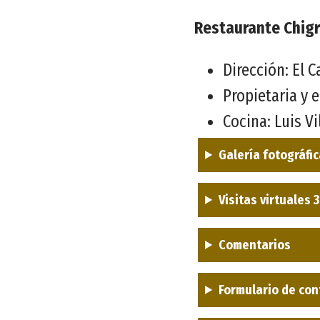
Restaurante Chigr
Dirección: El C
Propietaria y
Cocina: Luis V
Galería fotográfi
Visitas virtuales 
Comentarios
Formulario de con