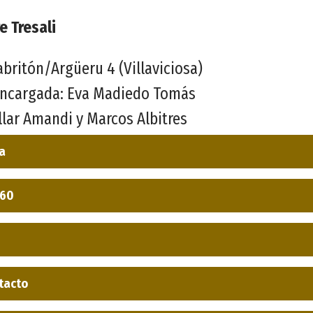
e Tresali
abritón/Argüeru 4 (Villaviciosa)
 encargada: Eva Madiedo Tomás
illar Amandi y Marcos Albitres
ca
360
tacto