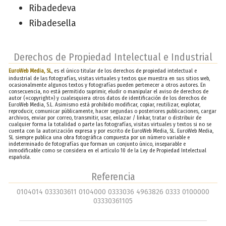
Ribadedeva
Ribadesella
Derechos de Propiedad Intelectual e Industrial
EuroWeb Media, SL
, es el único titular de los derechos de propiedad intelectual e
industrial de las fotografías, visitas virtuales y textos que muestra en sus sitios web,
ocasionalmente algunos textos y fotografías pueden pertenecer a otros autores. En
consecuencia, no está permitido suprimir, eludir o manipular el aviso de derechos de
autor («copyright») y cualesquiera otros datos de identificación de los derechos de
EuroWeb Media, S.L. Asimismo está prohibido modificar, copiar, reutilizar, explotar,
reproducir, comunicar públicamente, hacer segundas o posteriores publicaciones, cargar
archivos, enviar por correo, transmitir, usar, enlazar / linkar, tratar o distribuir de
cualquier forma la totalidad o parte las fotografías, visitas virtuales y textos si no se
cuenta con la autorización expresa y por escrito de EuroWeb Media, SL. EuroWeb Media,
SL siempre publica una obra fotográfica compuesta por un número variable e
indeterminado de fotografías que forman un conjunto único, inseparable e
inmodificable como se considera en el artículo 10 de la Ley de Propiedad Intelectual
española.
Referencia
0104014 033303611 0104000 0333036 4963826 0333 0100000
03330361105