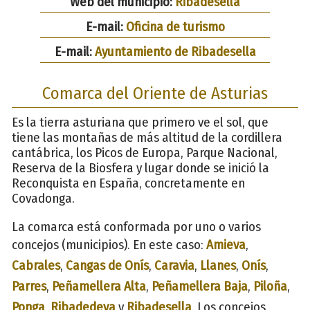
Web del municipio:
Ribadesella
E-mail:
Oficina de turismo
E-mail:
Ayuntamiento de Ribadesella
Comarca del Oriente de Asturias
Es la tierra asturiana que primero ve el sol, que
tiene las montañas de más altitud de la cordillera
cantábrica, los Picos de Europa, Parque Nacional,
Reserva de la Biosfera y lugar donde se inició la
Reconquista en España, concretamente en
Covadonga.
La comarca está conformada por uno o varios
concejos (municipios). En este caso:
Amieva
,
Cabrales
,
Cangas de Onís
,
Caravia
,
Llanes
,
Onís
,
Parres
,
Peñamellera Alta
,
Peñamellera Baja
,
Piloña
,
Ponga
,
Ribadedeva
y
Ribadesella
. Los concejos