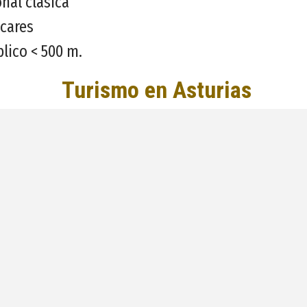
onal clásica
ocares
lico < 500 m.