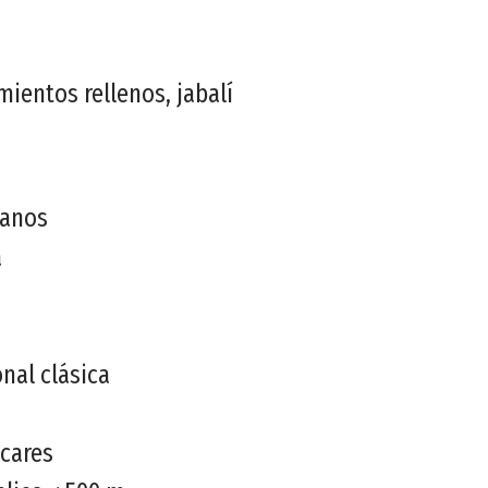
mientos rellenos, jabalí
ianos
a
onal clásica
ocares