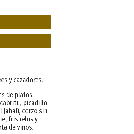
es y cazadores.
es de platos
abritu, picadillo
 jabalí, corzo sin
e, frisuelos y
ta de vinos.