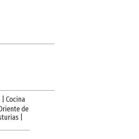
 | Cocina
 Oriente de
turias |