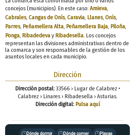
La comarca está conformada por uno o varios
concejos (municipios). En este caso:
Amieva
,
Cabrales
,
Cangas de Onís
,
Caravia
,
Llanes
,
Onís
,
Parres
,
Peñamellera Alta
,
Peñamellera Baja
,
Piloña
,
Ponga
,
Ribadedeva
y
Ribadesella
. Los concejos
representan las divisiones administrativas dentro de
la comarca y son responsables de la gestión de los
asuntos locales en cada municipio.
Dirección
Dirección postal:
33566 › Lugar de Calabrez •
Calabrez › Linares › Ribadesella › Asturias.
Dirección digital:
Pulsa aquí
Dónde dormir
Dónde comer
Playas
•
•
•