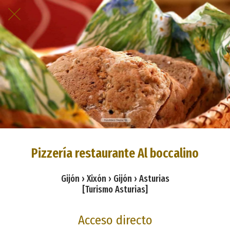
Pizzería restaurante Al boccalino
Gijón › Xixón › Gijón › Asturias
[Turismo Asturias]
Acceso directo