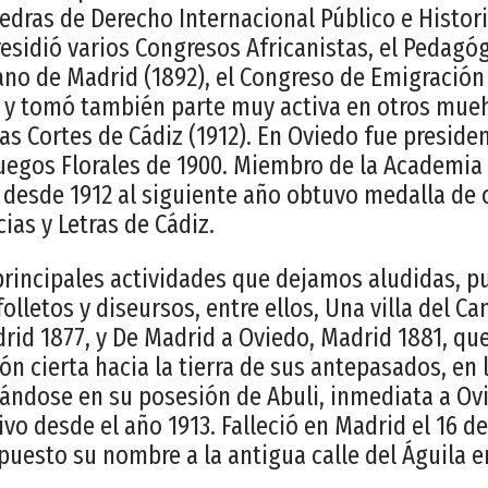
dras de Derecho Internacional Público e Histori
sidió varios Congresos Africanistas, el Pedagó
no de Madrid (1892), el Congreso de Emigración
, y tomó también parte muy activa en otros mue
as Cortes de Cádiz (1912). En Oviedo fue preside
 Juegos Florales de 1900. Miembro de la Academia
s desde 1912 al siguiente año obtuvo medalla de 
ias y Letras de Cádiz.
 principales actividades que dejamos aludidas, p
folletos y diseursos, entre ellos, Una villa del Ca
drid 1877, y De Madrid a Oviedo, Madrid 1881, qu
ón cierta hacia la tierra de sus antepasados, en
ándose en su posesión de Abuli, inmediata a Ovi
ivo desde el año 1913. Falleció en Madrid el 16 de
puesto su nombre a la antigua calle del Águila e