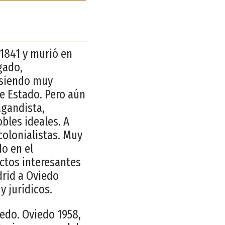
 1841 y murió en
gado,
 siendo muy
e Estado. Pero aún
agandista,
bles ideales. A
colonialistas. Muy
do en el
ectos interesantes
drid a Oviedo
y jurídicos.
iedo. Oviedo 1958,