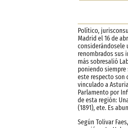
Político, juriscons
Madrid el 16 de ab
considerándosele u
renombrados sus in
más sobresalió Lab
poniendo siempre s
este respecto son 
vinculado a Asturia
Parlamento por Inf
de esta región: Una
(1891), ete. Es abu
Según Tolivar Faes