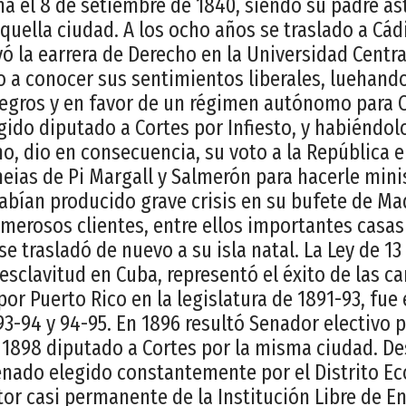
a el 8 de setiembre de 1840, siendo su padre as
uella ciudad. A los ocho años se traslado a Cádiz
ó la earrera de Derecho en la Universidad Centr
to a conocer sus sentimientos liberales, luehando
negros y en favor de un régimen autónomo para C
gido diputado a Cortes por Infiesto, y habiéndol
no, dio en consecuencia, su voto a la República 
eias de Pi Margall y Salmerón para hacerle min
habían producido grave crisis en su bufete de Ma
erosos clientes, entre ellos importantes casas 
e trasladó de nuevo a su isla natal. La Ley de 13
 esclavitud en Cuba, representó el éxito de las 
or Puerto Rico en la legislatura de 1891-93, fue
93-94 y 94-95. En 1896 resultó Senador electivo 
 1898 diputado a Cortes por la misma ciudad. De
enado elegido constantemente por el Distrito E
tor casi permanente de la Institución Libre de E