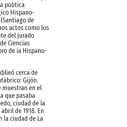
a politica
gico Hispano-
 (Santiago de
hos actos como los
nte del jurado
 de Ciencias
oro de ia Hispano-
ublieó cerca de
ntábrico: Gijón.
e muestran en el
 la que pasaba
edo, ciudad de la
 abril de 1918. En
n la ciudad de La