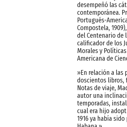
desempeñó las cáte
contemporánea. Pre
Portugués-America
Compostela, 1909)
del Centenario de l
calificador de los
Morales y Política
Americana de Cienc
»En relación a las
doscientos libros, 
Notas de viaje, Ma
autor una inclinaci
temporadas, instal
cual era hijo adopt
1916 ya había sido 
Habana.»