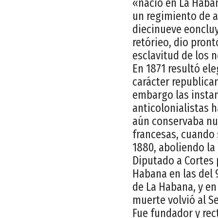
«nació en La Haban
un regimiento de aq
diecinueve eoncluy
retórieo, dio pron
esclavitud de los 
En 1871 resultó ele
carácter republica
embargo las instan
anticolonialistas 
aún conservaba num
francesas, cuando s
1880, aboliendo la
Diputado a Cortes p
Habana en las del 
de La Habana, y en
muerte volvió al S
Fue fundador y rec