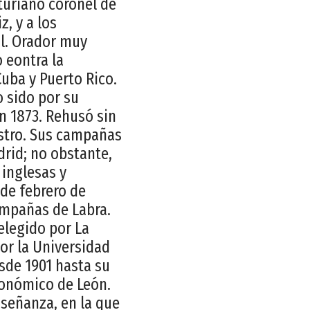
turiano coronel de
, y a los
al. Orador muy
 eontra la
uba y Puerto Rico.
o sido por su
en 1873. Rehusó sin
istro. Sus campañas
drid; no obstante,
inglesas y
 de febrero de
campañas de Labra.
 elegido por La
por la Universidad
sde 1901 hasta su
conómico de León.
nseñanza, en la que