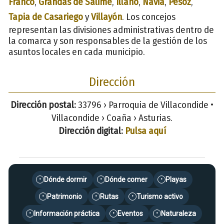
Franco
,
Grandas de Salime
,
Illano
,
Navia
,
Pesoz
,
Tapia de Casariego
y
Villayón
. Los concejos
representan las divisiones administrativas dentro de
la comarca y son responsables de la gestión de los
asuntos locales en cada municipio.
Dirección
Dirección postal:
33796 › Parroquia de Villacondide •
Villacondide › Coaña › Asturias.
Dirección digital:
Pulsa aquí
Dónde dormir
Dónde comer
Playas
•
•
•
Patrimonio
Rutas
Turismo activo
•
•
•
Información práctica
Eventos
Naturaleza
•
•
•