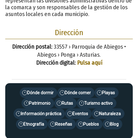
representan las divisiones administrativas dentro de
la comarca y son responsables de la gestión de los
asuntos locales en cada municipio.
Dirección
Dirección postal:
33557 › Parroquia de Abiegos •
Abiegos › Ponga › Asturias.
Dirección digital:
Pulsa aquí
Dónde dormir
Dónde comer
Playas
•
•
•
Patrimonio
Rutas
Turismo activo
•
•
•
Información práctica
Eventos
Naturaleza
•
•
•
Etnografía
Reseñas
Pueblos
Blog
•
•
•
•