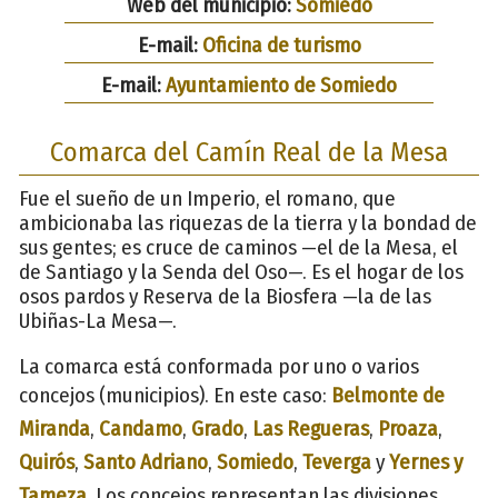
Web del municipio:
Somiedo
E-mail:
Oficina de turismo
E-mail:
Ayuntamiento de Somiedo
Comarca del Camín Real de la Mesa
Fue el sueño de un Imperio, el romano, que
ambicionaba las riquezas de la tierra y la bondad de
sus gentes; es cruce de caminos —el de la Mesa, el
de Santiago y la Senda del Oso—. Es el hogar de los
osos pardos y Reserva de la Biosfera —la de las
Ubiñas-La Mesa—.
La comarca está conformada por uno o varios
concejos (municipios). En este caso:
Belmonte de
Miranda
,
Candamo
,
Grado
,
Las Regueras
,
Proaza
,
Quirós
,
Santo Adriano
,
Somiedo
,
Teverga
y
Yernes y
Tameza
. Los concejos representan las divisiones