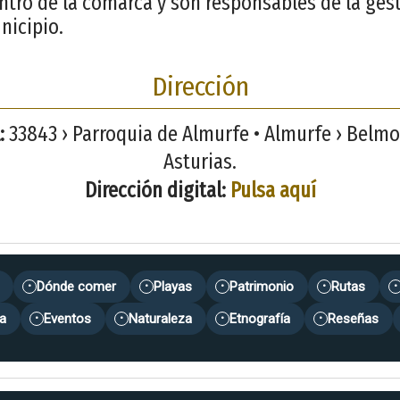
ntro de la comarca y son responsables de la ges
nicipio.
Dirección
:
33843 › Parroquia de Almurfe • Almurfe › Belmo
Asturias.
Dirección digital:
Pulsa aquí
Dónde comer
Playas
Patrimonio
Rutas
•
•
•
•
•
a
Eventos
Naturaleza
Etnografía
Reseñas
•
•
•
•