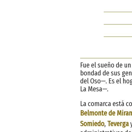
Fue el sueño de un 
bondad de sus gent
del Oso—. Es el ho
La Mesa—.
La comarca está co
Belmonte de Mira
Somiedo
,
Teverga