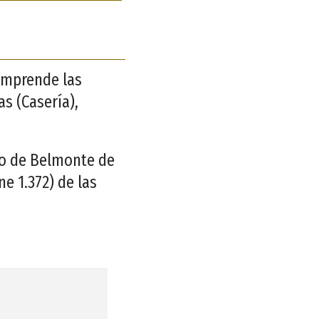
mprende las
s (Casería),
jo de Belmonte de
e 1.372) de las