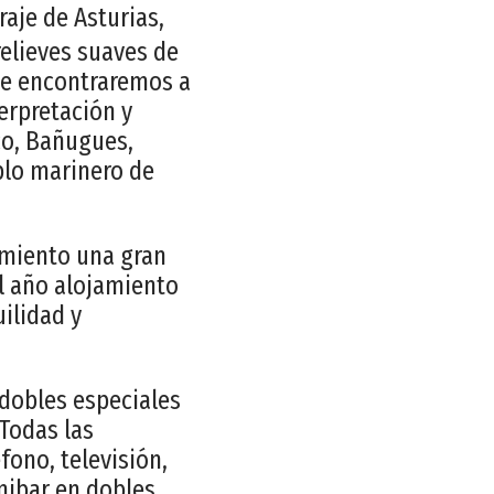
aje de Asturias,
relieves suaves de
que encontraremos a
erpretación y
co, Bañugues,
blo marinero de
amiento una gran
el año alojamiento
ilidad y
dobles especiales
 Todas las
ono, televisión,
inibar en dobles