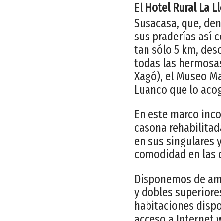
El
Hotel Rural La 
Susacasa, que, den
sus praderías así 
tan sólo 5 km, des
todas las hermosas
Xagó), el Museo Ma
Luanco que lo acog
En este marco inc
casona rehabilitada
en sus singulares 
comodidad en las d
Disponemos de ampl
y dobles superiores
habitaciones dispo
acceso a Internet 