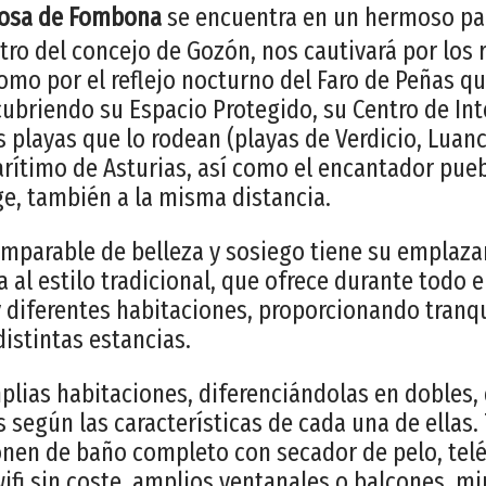
Llosa de Fombona
se encuentra en un hermoso par
tro del concejo de Gozón, nos cautivará por los 
como por el reflejo nocturno del Faro de Peñas 
cubriendo su Espacio Protegido, su Centro de Int
 playas que lo rodean (playas de Verdicio, Luan
rítimo de Asturias, así como el encantador pue
e, también a la misma distancia.
omparable de belleza y sosiego tiene su emplaz
 al estilo tradicional, que ofrece durante todo 
y diferentes habitaciones, proporcionando tranqu
istintas estancias.
ias habitaciones, diferenciándolas en dobles, 
 según las características de cada una de ellas.
nen de baño completo con secador de pelo, teléf
wifi sin coste, amplios ventanales o balcones, m