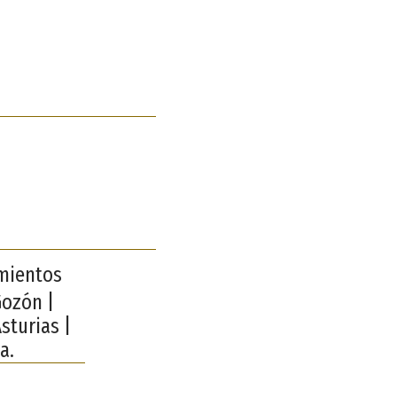
amientos
Gozón |
sturias |
a.