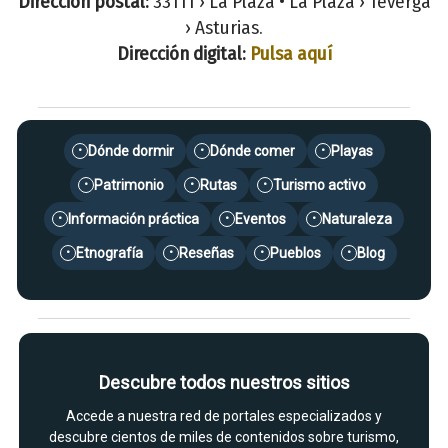
Dirección postal:
33111 › La Plaza • La Plaza › Teverga
› Asturias.
Dirección digital:
Pulsa aquí
Dónde dormir
Dónde comer
Playas
•
•
•
Patrimonio
Rutas
Turismo activo
•
•
•
Información práctica
Eventos
Naturaleza
•
•
•
Etnografía
Reseñas
Pueblos
Blog
•
•
•
•
Descubre todos nuestros sitios
Accede a nuestra red de portales especializados y
descubre cientos de miles de contenidos sobre turismo,