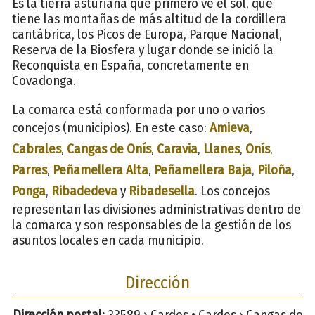
Es la tierra asturiana que primero ve el sol, que
tiene las montañas de más altitud de la cordillera
cantábrica, los Picos de Europa, Parque Nacional,
Reserva de la Biosfera y lugar donde se inició la
Reconquista en España, concretamente en
Covadonga.
La comarca está conformada por uno o varios
concejos (municipios). En este caso:
Amieva
,
Cabrales
,
Cangas de Onís
,
Caravia
,
Llanes
,
Onís
,
Parres
,
Peñamellera Alta
,
Peñamellera Baja
,
Piloña
,
Ponga
,
Ribadedeva
y
Ribadesella
. Los concejos
representan las divisiones administrativas dentro de
la comarca y son responsables de la gestión de los
asuntos locales en cada municipio.
Dirección
Dirección postal:
33589 › Cardes • Cardes › Cangas de