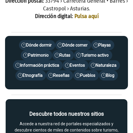
Dirección postal:
33794 › Carretera General • Barres ›
Castropol › Asturias.
Dirección digital:
Pulsa aquí
Dónde dormir
Dónde comer
Playas
•
•
•
Patrimonio
Rutas
Turismo activo
•
•
•
Información práctica
Eventos
Naturaleza
•
•
•
Etnografía
Reseñas
Pueblos
Blog
•
•
•
•
Descubre todos nuestros sitios
Accede a nuestra red de portales especializados y
descubre cientos de miles de contenidos sobre turismo,