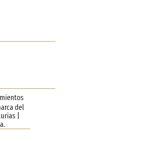
amientos
marca del
urias |
a.