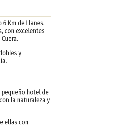
o 6 Km de Llanes.
s, con excelentes
l Cuera.
dobles y
ia.
n pequeño hotel de
 con la naturaleza y
e ellas con