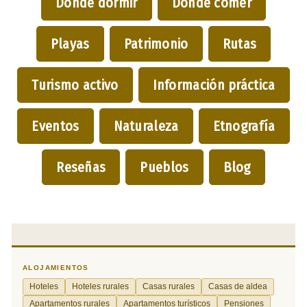
Dónde dormir
Dónde comer
Playas
Patrimonio
Rutas
Turismo activo
Información práctica
Eventos
Naturaleza
Etnografía
Reseñas
Pueblos
Blog