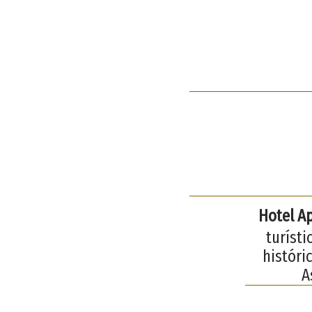
Hotel A
turíst
históri
A