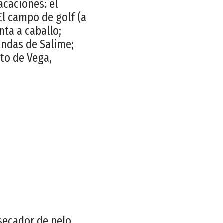
acaciones: el
El campo de golf (a
nta a caballo;
andas de Salime;
rto de Vega,
secador de pelo,