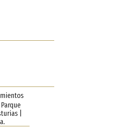
amientos
 Parque
turias |
a.