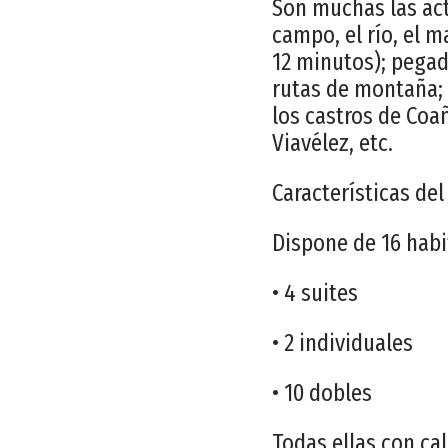
Son muchas las act
campo, el río, el m
12 minutos); pegad
rutas de montaña; 
los castros de Coa
Viavélez, etc.
Características del
Dispone de 16 habi
• 4 suites
• 2 individuales
• 10 dobles
Todas ellas con ca