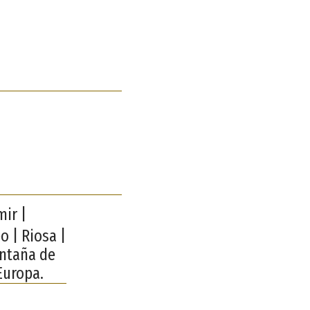
ir |
o | Riosa |
ontaña de
Europa.