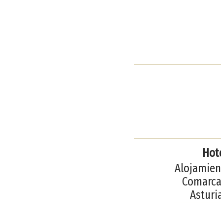
Hote
Alojamient
Comarca 
Asturi