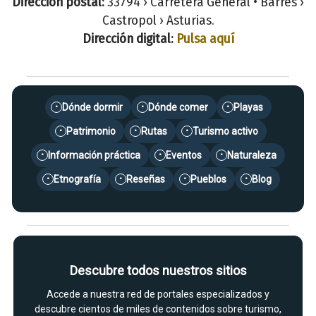
Dirección postal:
33794 › Carretera General • Barres ›
Castropol › Asturias.
Dirección digital:
Pulsa aquí
Dónde dormir
Dónde comer
Playas
•
•
•
Patrimonio
Rutas
Turismo activo
•
•
•
Información práctica
Eventos
Naturaleza
•
•
•
Etnografía
Reseñas
Pueblos
Blog
•
•
•
•
Descubre todos nuestros sitios
Accede a nuestra red de portales especializados y
descubre cientos de miles de contenidos sobre turismo,