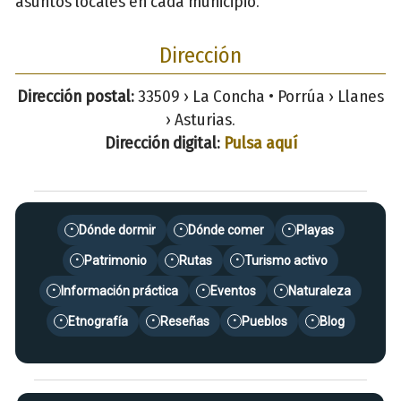
asuntos locales en cada municipio.
Dirección
Dirección postal:
33509 › La Concha • Porrúa › Llanes
› Asturias.
Dirección digital:
Pulsa aquí
Dónde dormir
Dónde comer
Playas
•
•
•
Patrimonio
Rutas
Turismo activo
•
•
•
Información práctica
Eventos
Naturaleza
•
•
•
Etnografía
Reseñas
Pueblos
Blog
•
•
•
•