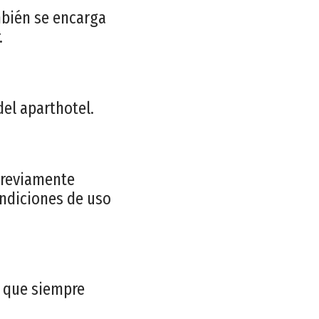
mbién se encarga
.
el aparthotel.
previamente
ondiciones de uso
a que siempre