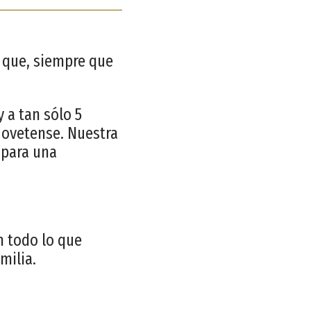
 que, siempre que
 a tan sólo 5
o ovetense. Nuestra
 para una
n todo lo que
milia.