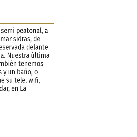
 semi peatonal, a
omar sidras, de
eservada delante
na. Nuestra última
también tenemos
 y un baño, o
 su tele, wifi,
dar, en La