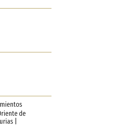
amientos
Oriente de
urias |