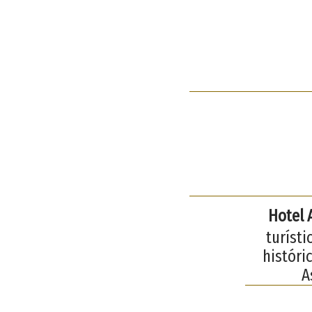
Hotel 
turíst
históri
A