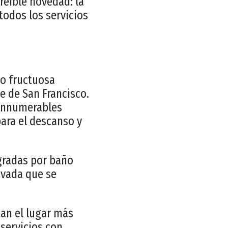
reíble novedad: la
todos los servicios
do fructuosa
le de San Francisco.
 innumerables
ara el descanso y
gradas por baño
rivada que se
tan el lugar más
 servicios con