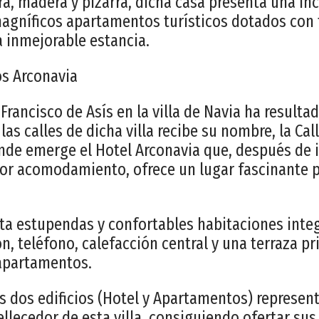
ra, madera y pizarra, dicha casa presenta una inc
agníficos apartamentos turísticos dotados con 
a inmejorable estancia.
s Arconavia
Francisco de Asís en la villa de Navia ha resulta
as calles de dicha villa recibe su nombre, la Cal
onde emerge el Hotel Arconavia que, después de
or acomodamiento, ofrece un lugar fascinante p
ta estupendas y confortables habitaciones inte
n, teléfono, calefacción central y una terraza p
apartamentos.
os dos edificios (Hotel y Apartamentos) represen
llecedor de esta villa, consiguiendo ofertar sus