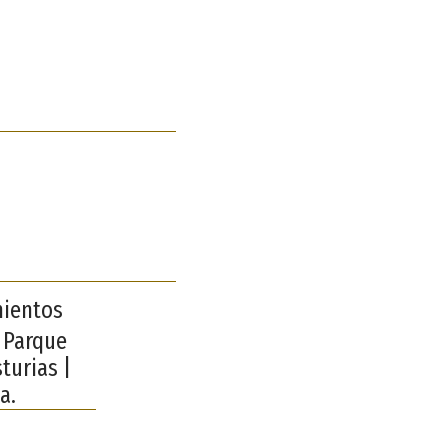
mientos
 Parque
turias |
a.