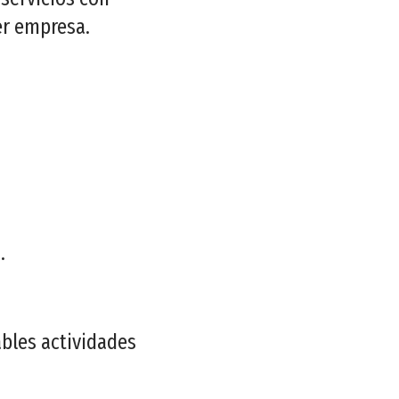
er empresa.
.
ables actividades