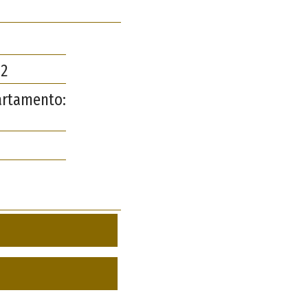
2
artamento: