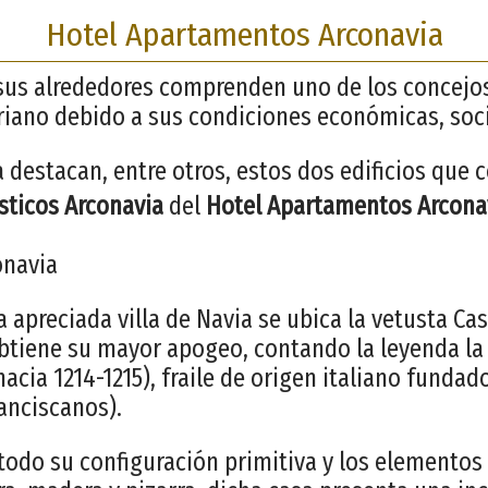
Hotel Apartamentos Arconavia
y sus alrededores comprenden uno de los concej
riano debido a sus condiciones económicas, socia
la destacan, entre otros, estos dos edificios que
sticos
Arconavia
del
Hotel Apartamentos Arcona
onavia
a apreciada villa de Navia se ubica la vetusta Ca
I obtiene su mayor apogeo, contando la leyenda la
hacia 1214-1215), fraile de origen italiano fundad
ranciscanos).
odo su configuración primitiva y los elementos