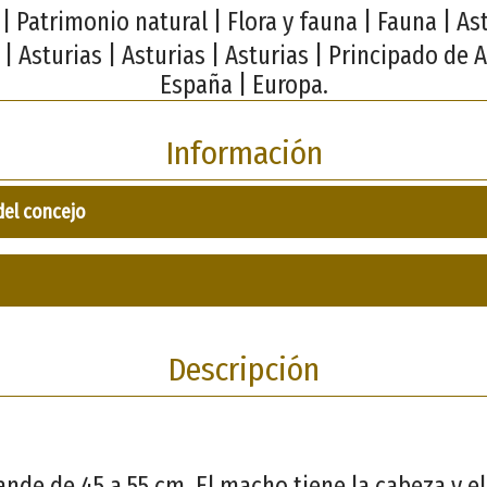
| Patrimonio natural | Flora y fauna | Fauna | Ast
 | Asturias | Asturias | Asturias | Principado de A
España | Europa.
Información
del concejo
Descripción
nde de 45 a 55 cm. El macho tiene la cabeza y el