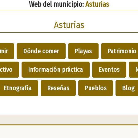
Web del municipio:
Asturias
Asturias
mir
Dónde comer
Playas
Patrimonio
ctivo
Información práctica
Eventos
Etnografía
Reseñas
Pueblos
Blog