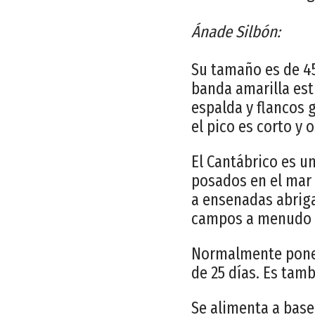
Ánade Silbón:
Su tamaño es de 45
banda amarilla estr
espalda y flancos g
el pico es corto y
El Cantábrico es u
posados en el mar 
a ensenadas abriga
campos a menudo b
Normalmente ponen
de 25 días. Es tam
Se alimenta a base