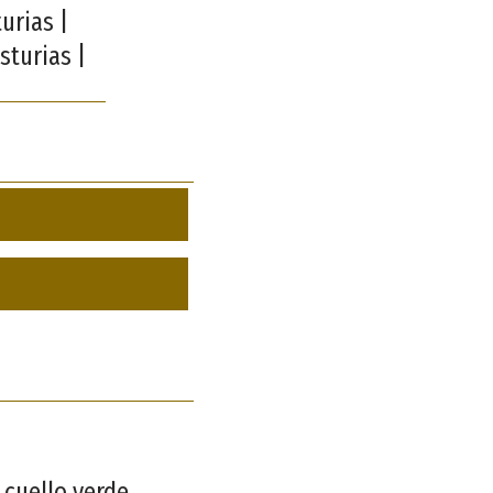
urias |
sturias |
 cuello verde