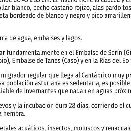
ollar blanco, pecho castaño rojizo, alas pardo tos
leta bordeado de blanco y negro y pico amarillen
.
erca de agua, embalses y lagos.
ar fundamentalmente en el Embalse de Serín (Gi
o), Embalse de Tanes (Caso) y en la Rías del Eo y
n migrador regular que llega al Cantábrico muy p
sa población asturiana es sedentaria, es posible
able de invernantes que nadan en aguas próxim
evos y la incubación dura 28 días, corriendo el c
la hembra.
etales acuáticos, insectos, moluscos y renacuaj