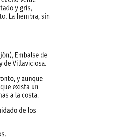
tado y gris,
to. La hembra, sin
jón), Embalse de
 de Villaviciosa.
ronto, y aunque
 que exista un
as a la costa.
uidado de los
os.