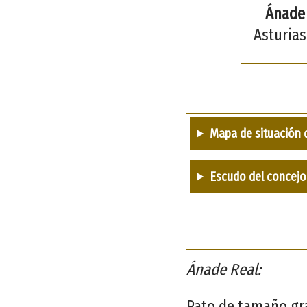
Ánade
Asturias
Mapa de situación 
Escudo del concejo
Ánade Real:
Pato de tamaño gra