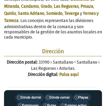
Miranda
,
Candamo
,
Grado
,
Las Regueras
,
Proaza
,
Quirós
,
Santo Adriano
,
Somiedo
,
Teverga
y
Yernes y
Tameza
. Los concejos representan las divisiones
administrativas dentro de la comarca y son
responsables de la gestión de los asuntos locales en
cada municipio.
Dirección
Dirección postal:
33190 › Santullano • Santullano ›
Las Regueras › Asturias.
Dirección digital:
Pulsa aquí
Dónde dormir
Dónde comer
Playas
•
•
•
Patrimonio
Rutas
Turismo activo
•
•
•