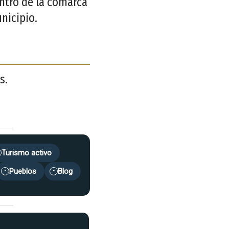
entro de la comarca
nicipio.
s.
Turismo activo
Pueblos
Blog
•
•