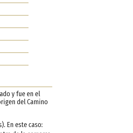
pado y fue en el
 origen del Camino
. En este caso: