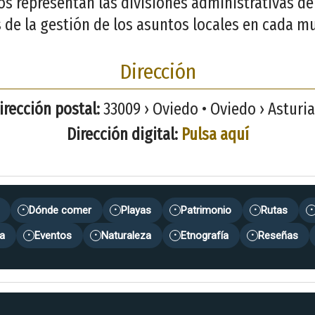
jos representan las divisiones administrativas d
 de la gestión de los asuntos locales en cada mu
Dirección
irección postal:
33009 › Oviedo • Oviedo › Asturia
Dirección digital:
Pulsa aquí
Dónde comer
Playas
Patrimonio
Rutas
•
•
•
•
•
a
Eventos
Naturaleza
Etnografía
Reseñas
•
•
•
•