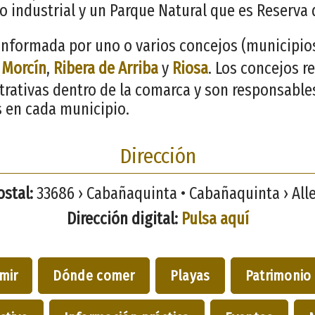
o industrial y un Parque Natural que es Reserva d
nformada por uno o varios concejos (municipios)
,
Morcín
,
Ribera de Arriba
y
Riosa
. Los concejos r
trativas dentro de la comarca y son responsables
s en cada municipio.
Dirección
ostal:
33686 › Cabañaquinta • Cabañaquinta › Aller
Dirección digital:
Pulsa aquí
mir
Dónde comer
Playas
Patrimonio