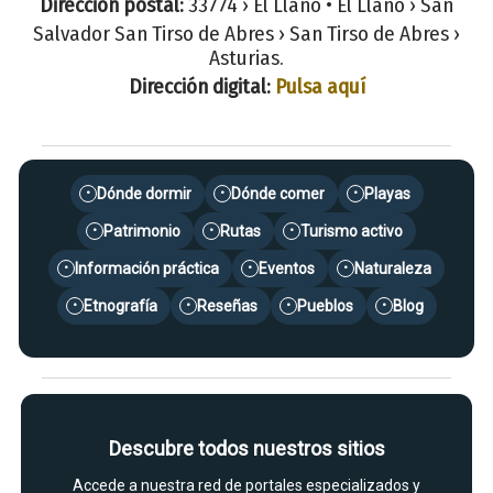
Dirección postal:
33774 › El Llano • El Llano › San
Salvador San Tirso de Abres › San Tirso de Abres ›
Asturias.
Dirección digital:
Pulsa aquí
Dónde dormir
Dónde comer
Playas
•
•
•
Patrimonio
Rutas
Turismo activo
•
•
•
Información práctica
Eventos
Naturaleza
•
•
•
Etnografía
Reseñas
Pueblos
Blog
•
•
•
•
Descubre todos nuestros sitios
Accede a nuestra red de portales especializados y