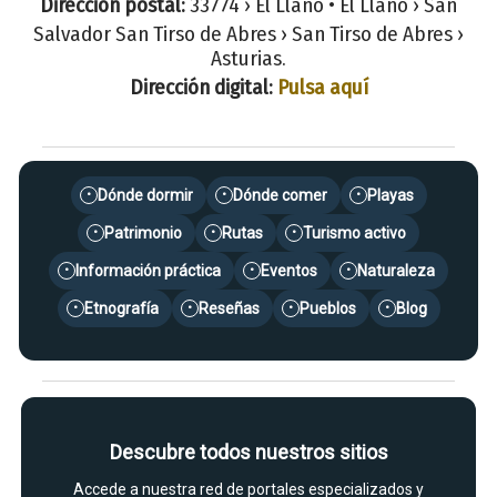
Dirección postal:
33774 › El Llano • El Llano › San
Salvador San Tirso de Abres › San Tirso de Abres ›
Asturias.
Dirección digital:
Pulsa aquí
Dónde dormir
Dónde comer
Playas
•
•
•
Patrimonio
Rutas
Turismo activo
•
•
•
Información práctica
Eventos
Naturaleza
•
•
•
Etnografía
Reseñas
Pueblos
Blog
•
•
•
•
Descubre todos nuestros sitios
Accede a nuestra red de portales especializados y