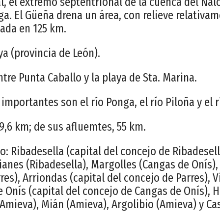
l, el extremo septentrional de la cuenca del Nal
ga. El Güeña drena un área, con relieve relativa
ada en 125 km.
a (provincia de León).
re Punta Caballo y la playa de Sta. Marina.
importantes son el río Ponga, el río Piloña y el 
59,6 km; de sus afluemtes, 55 km.
: Ribadesella (capital del concejo de Ribadesell
tianes (Ribadesella), Margolles (Cangas de Onís)
res), Arriondas (capital del concejo de Parres), 
e Onís (capital del concejo de Cangas de Onís), 
(Amieva), Mián (Amieva), Argolibio (Amieva) y Cas