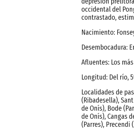
depresión prelitora
occidental del Pon
contrastado, estim
Nacimiento: Fonsey
Desembocadura: Ent
Afluentes: Los más 
Longitud: Del río, 
Localidades de paso
(Ribadesella), San
de Onís), Bode (Par
de Onís), Cangas d
(Parres), Precendi 