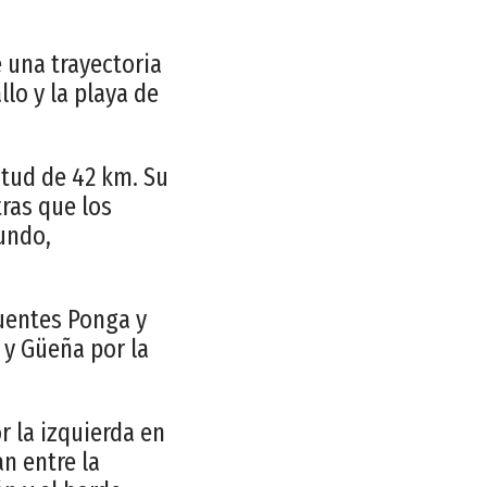
 una trayectoria
lo y la playa de
itud de 42 km. Su
ras que los
undo,
luentes Ponga y
 y Güeña por la
r la izquierda en
an entre la