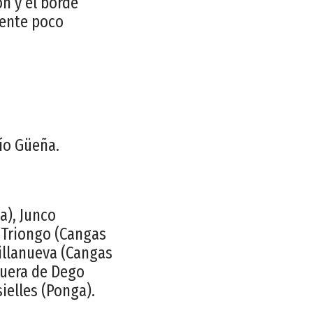
ón y el borde
mente poco
río Güeña.
a), Junco
, Triongo (Cangas
Villanueva (Cangas
Huera de Dego
ielles (Ponga).