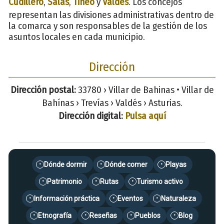
Cudillero
,
Salas
,
Tineo
y
Valdés
. Los concejos
representan las divisiones administrativas dentro de
la comarca y son responsables de la gestión de los
asuntos locales en cada municipio.
Dirección
Dirección postal:
33780 › Villar de Bahinas • Villar de
Bahínas › Trevías › Valdés › Asturias.
Dirección digital:
Pulsa aquí
Dónde dormir
Dónde comer
Playas
•
•
•
Patrimonio
Rutas
Turismo activo
•
•
•
Información práctica
Eventos
Naturaleza
•
•
•
Etnografía
Reseñas
Pueblos
Blog
•
•
•
•