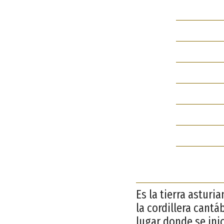
Es la tierra asturi
la cordillera cantá
lugar donde se ini