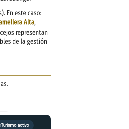
. En este caso:
amellera Alta
,
ncejos representan
bles de la gestión
ias.
Turismo activo