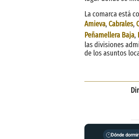
La comarca está co
Amieva
,
Cabrales
,
Peñamellera Baja
,
las divisiones adm
de los asuntos loc
Di
Dónde dormir
•