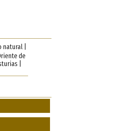
 natural |
Oriente de
sturias |