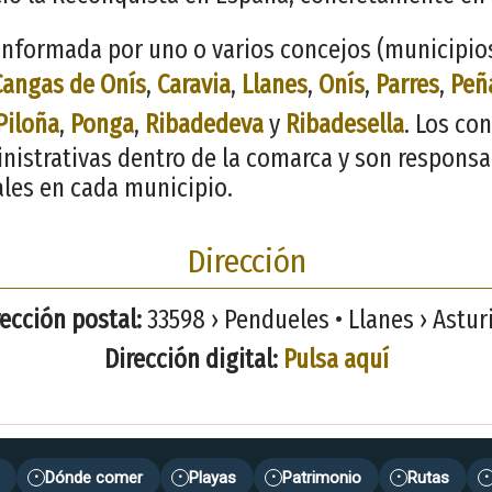
nformada por uno o varios concejos (municipios)
Cangas de Onís
,
Caravia
,
Llanes
,
Onís
,
Parres
,
Peñ
Piloña
,
Ponga
,
Ribadedeva
y
Ribadesella
. Los co
inistrativas dentro de la comarca y son responsa
ales en cada municipio.
Dirección
rección postal:
33598 › Pendueles • Llanes › Astur
Dirección digital:
Pulsa aquí
Dónde comer
Playas
Patrimonio
Rutas
•
•
•
•
•