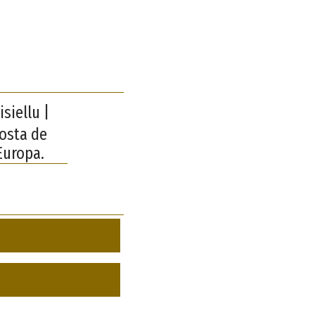
siellu |
Costa de
Europa.