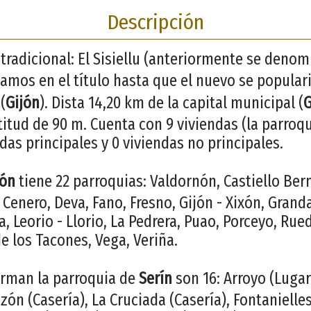
Descripción
tradicional: El Sisiellu (anteriormente se deno
mos en el título hasta que el nuevo se popularic
(
Gijón
). Dista 14,20 km de la capital municipal (
G
itud de 90 m. Cuenta con 9 viviendas (la parroqu
das principales y 0 viviendas no principales.
jón
tiene 22 parroquias: Valdornón, Castiello Be
 Cenero, Deva, Fano, Fresno, Gijón - Xixón, Grand
, Leorio - Llorio, La Pedrera, Puao, Porceyo, Rue
e los Tacones, Vega, Veriña.
orman la parroquia de
Serín
son 16: Arroyo (Lugar
zón (Casería), La Cruciada (Casería), Fontanielles