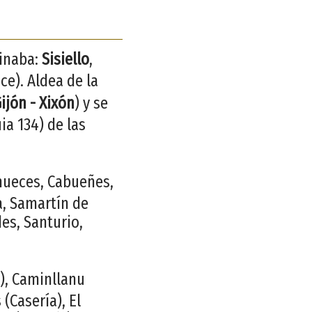
minaba:
Sisiello
,
e). Aldea de la
ijón - Xixón
) y se
ia 134) de las
rnueces, Cabueñes,
a, Samartín de
des, Santurio,
), Caminllanu
 (Casería), El