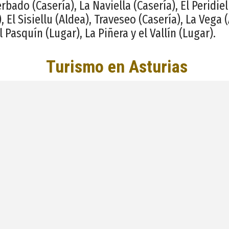
érbado (Casería), La Naviella (Casería), El Peridiel
, El Sisiellu (Aldea), Traveseo (Casería), La Vega 
l Pasquín (Lugar), La Piñera y el Vallín (Lugar).