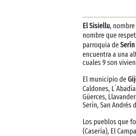
El Sisiellu
, nombre 
nombre que respeta
parroquia de
Serín
encuentra a una alt
cuales 9 son vivien
El municipio de
Gi
Caldones, L´Abadía
Güerces, Llavandera
Serín, San Andrés d
Los pueblos que f
(Casería), El Campa