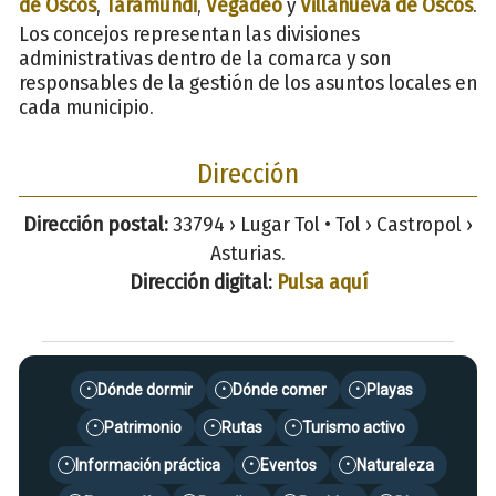
de Oscos
,
Taramundi
,
Vegadeo
y
Villanueva de Oscos
.
Los concejos representan las divisiones
administrativas dentro de la comarca y son
responsables de la gestión de los asuntos locales en
cada municipio.
Dirección
Dirección postal:
33794 › Lugar Tol • Tol › Castropol ›
Asturias.
Dirección digital:
Pulsa aquí
Dónde dormir
Dónde comer
Playas
•
•
•
Patrimonio
Rutas
Turismo activo
•
•
•
Información práctica
Eventos
Naturaleza
•
•
•