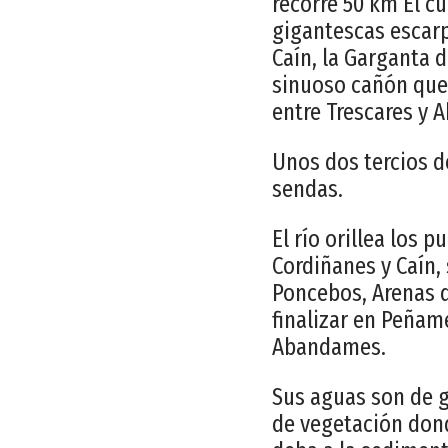
recorre 50 km El c
gigantescas escar
Caín, la Garganta d
sinuoso cañón que 
entre Trescares y 
Unos dos tercios de
sendas.
El río orillea los 
Cordiñanes y Caín,
Poncebos, Arenas de
finalizar en Peñame
Abandames.
Sus aguas son de g
de vegetación donde