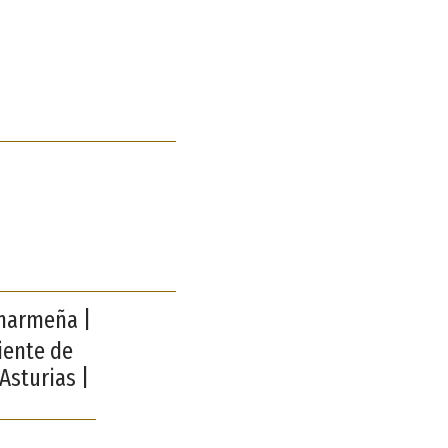
amarmeña |
iente de
Asturias |