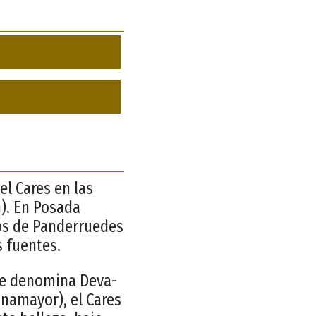
el Cares en las
n). En Posada
tos de Panderruedes
s fuentes.
 le denomina Deva-
inamayor), el Cares