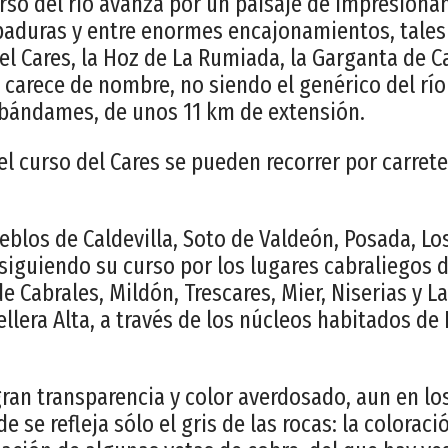
urso del río avanza por un paisaje de impresionan
paduras y entre enormes encajonamientos, tales
el Cares, la Hoz de La Rumiada, la Garganta de C
carece de nombre, no siendo el genérico del r
Abándames, de unos 11 km de extensión.
l curso del Cares se pueden recorrer por carreter
pueblos de Caldevilla, Soto de Valdeón, Posada, Lo
 siguiendo su curso por los lugares cabraliegos 
 Cabrales, Mildón, Trescares, Mier, Niserias y L
llera Alta, a través de los núcleos habitados de 
ran transparencia y color averdosado, aun en lo
 se refleja sólo el gris de las rocas: la coloraci