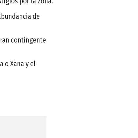
tigios por la zona.
a abundancia de
gran contingente
a o Xana y el