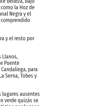
te belleza, bajo
 como la Hoz de
anal Negra y el
ío comprendido
a y el resto por
s Llanos,
de Puente
a Candaliega, para
La Serna, Tobes y
s lugares ausentes
ón verde quizás se