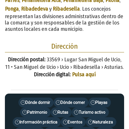
Parres
,
Peñamellera Alta
,
Peñamellera Baja
,
Piloña
,
Ponga
,
Ribadedeva
y
Ribadesella
. Los concejos
representan las divisiones administrativas dentro de
la comarca y son responsables de la gestión de los
asuntos locales en cada municipio.
Dirección
Dirección postal:
33569 › Lugar San Miguel de Ucio,
11 • San Miguel de Ucio › Ucio › Ribadesella › Asturias.
Dirección digital:
Pulsa aquí
Dónde dormir
Dónde comer
Playas
•
•
•
Patrimonio
Rutas
Turismo activo
•
•
•
Información práctica
Eventos
Naturaleza
•
•
•