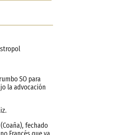
astropol
a rumbo SO para
ajo la advocación
iz.
 (Coaña), fechado
ino Francés que va