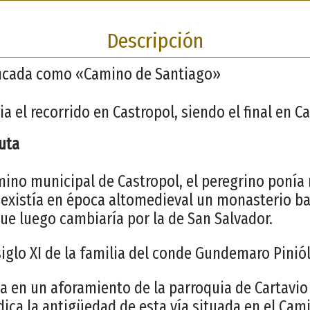
Descripción
ificada como «Camino de Santiago»
ia el recorrido en Castropol, siendo el final en C
ruta
mino municipal de Castropol, el peregrino poní
e existía en época altomedieval un monasterio b
que luego cambiaría por la de San Salvador.
iglo XI de la familia del conde Gundemaro Piniól
da en un aforamiento de la parroquia de Cartavio
ndica la antigüedad de esta vía situada en el Cam