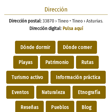
Dirección
Dirección postal:
33870 › Tineo • Tineo › Asturias.
Dirección digital:
Pulsa aquí
Dónde dormir
Dónde comer
Playas
Patrimonio
Rutas
Turismo activo
Información práctica
Eventos
Naturaleza
Etnografía
Reseñas
Pueblos
Blog