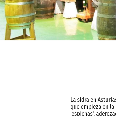
La sidra en Asturi
que empieza en la p
‘espichas', aderez