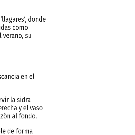
‘llagares', donde
cidas como
l verano, su
scancia en el
vir la sidra
erecha y el vaso
azón al fondo.
ble de forma