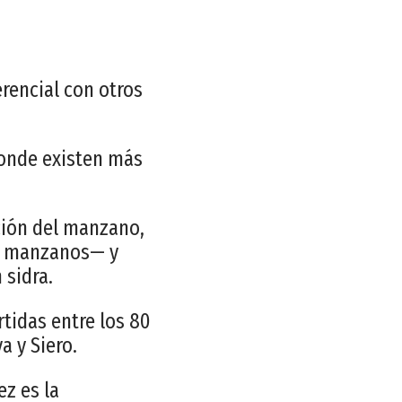
erencial con otros
donde existen más
ción del manzano,
e manzanos— y
 sidra.
rtidas entre los 80
a y Siero.
z es la