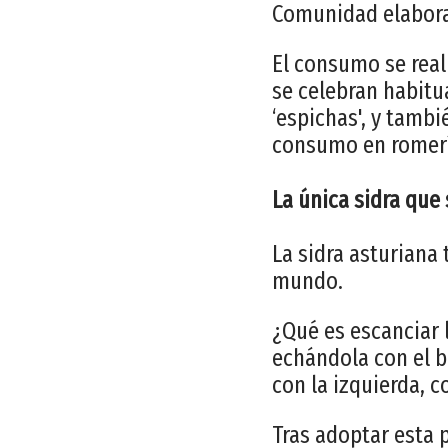
Comunidad elabora
El consumo se reali
se celebran habitu
‘espichas', y tamb
consumo en romerí
La única sidra que
La sidra asturiana 
mundo.
¿Qué es escanciar l
echándola con el b
con la izquierda, c
Tras adoptar esta 