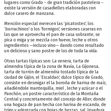
lugares como Grado – de gran tradición pastelera –
existe la versión de casadielles elaboradas con
dulce casero de manzana.
Mención especial merecen las ‘picatostes', los
‘borrachinos' o los ‘formigos', versiones caseras en
las que se aprovecha el pan de casa sobrante, se
pica o miga y se mezcla con huevo, leche u otros
ingredientes —incluso vino— dando como resultado
un delicioso y sano postre de los de toda la vida.
Otras tartas típicas son: La venera, tarta de
almendra típica de la zona de Navia, La Gijonesa,
tarta de turrón de almendra tostado típica de la
ciudad de Gijón, el ‘Escaldao', dulce típico de Grado,
consiste en desmigar el la boroña de harina de maíz,
añadiéndole mantequilla, miel , leche y azúcar o el
Panchón, un postre característico de la Montaña
Central y concretamente del concejo de Aller, donde
una hogaza de pan hecha con harina de escanda, de
trigo y aderezada con hojas de berzas, sal, levadura