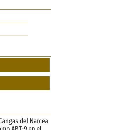
 Cangas del Narcea
como ABT-9 en el