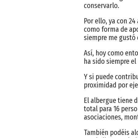
conservarlo.
Por ello, ya con 2
como forma de apos
siempre me gustó d
Así, hoy como ento
ha sido siempre el 
Y si puede contrib
proximidad por ej
El albergue tiene 
total para 16 perso
asociaciones, mont
También podéis aloj