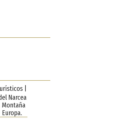
rísticos |
del Narcea
 | Montaña
| Europa.