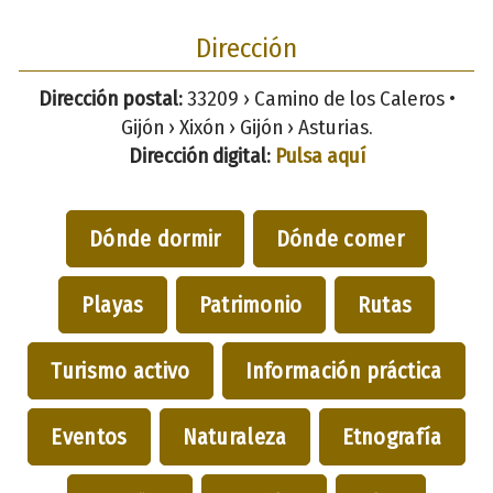
Dirección
Dirección postal:
33209 › Camino de los Caleros •
Gijón › Xixón › Gijón › Asturias.
Dirección digital:
Pulsa aquí
Dónde dormir
Dónde comer
Playas
Patrimonio
Rutas
Turismo activo
Información práctica
Eventos
Naturaleza
Etnografía