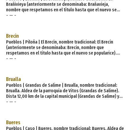
Brañivieya (anteriormente se denominaba: Brañavieja,
nombre que respetamos en el título hasta que el nuevo se
- — -
popularice). Aldea de la parroquia de Tolivia (Laviana). Dista
8,00 km de la capital municipal (La Pola Llaviana - Pola de
Laviana) y se encuentra a una altitud de 845 m. Cuenta con 4
viviendas (la parroquia 121) de las cuales 2 son viviendas
Brecin
principales y 2 viviendas no principale
Pueblos | Piloña | El Brecín, nombre tradicional: El Brecín
(anteriormente se denominaba: Brecin, nombre que
respetamos en el título hasta que el nuevo se popularice).
- — -
Aldea de la parroquia de Pintueles (Piloña). Dista 5,00 km de
la capital municipal (L´Infiestu) y se encuentra a una altitud de
340 m. Cuenta con 12 viviendas (la parroquia 159) de las
cuales 7 son viviendas principales y 5 viviendas no
Brualla
principales. El municipio de Piloñ
Pueblos | Grandas de Salime | Brualla, nombre tradicional:
Brualla. Aldea de la parroquia de Vitos (Grandas de Salime).
Dista 12,00 km de la capital municipal (Grandas de Salime) y
- — -
se encuentra a una altitud de 420 m. Cuenta con 2 viviendas
(la parroquia 9) de las cuales 2 son viviendas principales y 0
viviendas no principales. El municipio de Grandas de Salime
tiene 7 parroquias: Grandas de Salime, A Mesa, Negueira,
Bueres
Penafonte, Trabada, Villarpedre, Vitos. Los pueblos que for
Pueblos | Caso | Bueres, nombre tradicional: Bueres. Aldea de