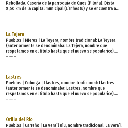
Rebollada. Casería de la parroquia de Ques (Piloña). Dista
8,50 km de la capital municipal (L´Infiestu) y se encuentra a
- — -
una altitud de 400 m. Cuenta con 2 viviendas (la parroquia
128) de las cuales 2 son viviendas principales y 0 viviendas no
principales. El municipio de Piloña tiene 24 parroquias: Anayo,
Belonciu, Borines - Boriñes, Cerecea, Coya, El Tozu, Espinaréu,
La Tejera
Infiesto -
Pueblos | Mieres | La Teyera, nombre tradicional: La Teyera
(anteriormente se denominaba: La Tejera, nombre que
respetamos en el título hasta que el nuevo se popularice).
- — -
Casería de la parroquia de Baíña (Mieres). Dista 8,10 km de la
capital municipal (Mieres del Camín) y se encuentra a una
altitud de 640 m. Cuenta con 3 viviendas (la parroquia 250) de
las cuales 3 son viviendas principales y 0 viviendas no
Lastres
principales. El municipio de Mier
Pueblos | Colunga | Llastres, nombre tradicional: Llastres
(anteriormente se denominaba: Lastres, nombre que
respetamos en el título hasta que el nuevo se popularice).
- — -
Lugar de la parroquia de Llastres (Colunga). Dista 4,00 km de
la capital municipal (Colunga) y se encuentra a una altitud de
92 m. Cuenta con 791 viviendas (la parroquia 955) de las
cuales 434 son viviendas principales y 357 viviendas no
Orilla del Rio
principales. El municipio de Colunga tiene 13 parroquias: C
Pueblos | Carreño | La Vera´l Ríu, nombre tradicional: La Vera´l