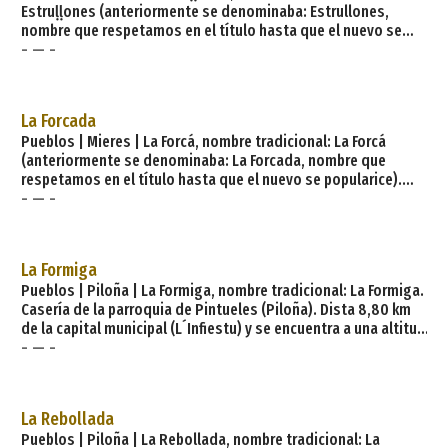
Estruḷḷones (anteriormente se denominaba: Estrullones,
nombre que respetamos en el título hasta que el nuevo se
- — -
popularice). Casería de la parroquia de Soto (Aller). Dista 4,00
km de la capital municipal (Cabanaquinta - Cabañaquinta) y se
encuentra a una altitud de 386 m. Cuenta con 7 viviendas (la
parroquia 152) de las cuales 7 son viviendas principales y 0
La Forcada
viviendas no principales. El muni
Pueblos | Mieres | La Forcá, nombre tradicional: La Forcá
(anteriormente se denominaba: La Forcada, nombre que
respetamos en el título hasta que el nuevo se popularice).
- — -
Casería de la parroquia de Santa Cruz (Mieres). Dista 8,90 km
de la capital municipal (Mieres del Camín) y se encuentra a una
altitud de 0 m. Cuenta con 4 viviendas (la parroquia 727) de
las cuales 3 son viviendas principales y 1 viviendas no
La Formiga
principales. El municipio de Mi
Pueblos | Piloña | La Formiga, nombre tradicional: La Formiga.
Casería de la parroquia de Pintueles (Piloña). Dista 8,80 km
de la capital municipal (L´Infiestu) y se encuentra a una altitud
- — -
de 420 m. Cuenta con 1 viviendas (la parroquia 159) de las
cuales 1 son viviendas principales y 0 viviendas no
principales. El municipio de Piloña tiene 24 parroquias: Anayo,
Belonciu, Borines - Boriñes, Cerecea, Coya, El Tozu, Espinaréu,
La Rebollada
Infiesto -
Pueblos | Piloña | La Rebollada, nombre tradicional: La