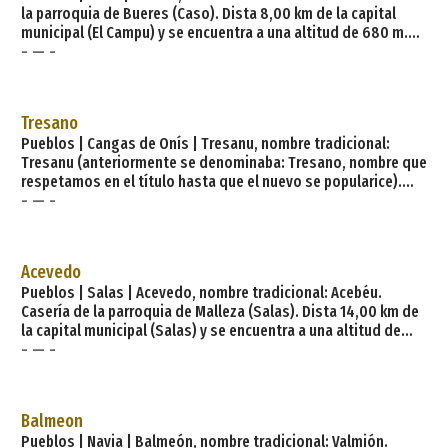
la parroquia de Bueres (Caso). Dista 8,00 km de la capital
municipal (El Campu) y se encuentra a una altitud de 680 m.
- — -
Cuenta con 45 viviendas (la parroquia 119) de las cuales 36
son viviendas principales y 9 viviendas no principales. El
municipio de Caso tiene 10 parroquias: Bueres, Caliao,
Coballes, El Campu, El Tozu, La Felguerina, Orllé,
Tresano
Sobrecastiellu, Tañes, Tarna. Los pueblos que forma
Pueblos | Cangas de Onís | Tresanu, nombre tradicional:
Tresanu (anteriormente se denominaba: Tresano, nombre que
respetamos en el título hasta que el nuevo se popularice).
- — -
Aldea de la parroquia de Llabra (Cangas de Onís). Dista 6,80
km de la capital municipal (Cangues d´Onís - Cangas de Onís)
y se encuentra a una altitud de 370 m. Cuenta con 5 viviendas
(la parroquia 50) de las cuales 5 son viviendas principales y 0
Acevedo
viviendas no principales. El mu
Pueblos | Salas | Acevedo, nombre tradicional: Acebéu.
Casería de la parroquia de Malleza (Salas). Dista 14,00 km de
la capital municipal (Salas) y se encuentra a una altitud de
- — -
160 m. Cuenta con 8 viviendas (la parroquia 295) de las cuales
4 son viviendas principales y 4 viviendas no principales. El
municipio de Salas tiene 28 parroquias: Álava, Ardesaldo,
Bodenaya, Camuño, Cermoño, Cornellana, Godán, Idarga, La
Balmeon
Espina, Láneo, L
Pueblos | Navia | Balmeón, nombre tradicional: Valmión.