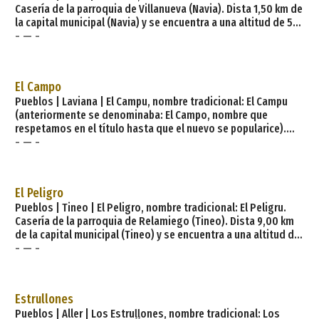
Casería de la parroquia de Villanueva (Navia). Dista 1,50 km de
la capital municipal (Navia) y se encuentra a una altitud de 50
- — -
m. Cuenta con 6 viviendas (la parroquia 271) de las cuales 5
son viviendas principales y 1 viviendas no principales. El
municipio de Navia tiene 8 parroquias: Andés, Anleo, Navia,
Piñera, Polavieja, Puerto de Vega, Villanueva, Villapedre. Los
El Campo
pueblos que form
Pueblos | Laviana | El Campu, nombre tradicional: El Campu
(anteriormente se denominaba: El Campo, nombre que
respetamos en el título hasta que el nuevo se popularice).
- — -
Casería de la parroquia de Tiraña (Laviana). Dista 5,30 km de
la capital municipal (La Pola Llaviana - Pola de Laviana) y se
encuentra a una altitud de 315 m. Cuenta con 1 viviendas (la
parroquia 1.174) de las cuales 1 son viviendas principales y 0
El Peligro
viviendas no principales. El municipi
Pueblos | Tineo | El Peligro, nombre tradicional: El Peligru.
Casería de la parroquia de Relamiego (Tineo). Dista 9,00 km
de la capital municipal (Tineo) y se encuentra a una altitud de
- — -
590 m. Cuenta con 10 viviendas (la parroquia 72) de las cuales
9 son viviendas principales y 1 viviendas no principales. El
municipio de Tineo tiene 44 parroquias: Arganza, Bárcena del
Monasterio, Borres, Brañalonga, Bustiello, Calleras, Cerredo,
Estrullones
Cezures, Collada, El
Pueblos | Aller | Los Estruḷḷones, nombre tradicional: Los