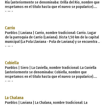
Ríu (anteriormente se denominaba: Orilla del Rio, nombre que
respetamos en el título hasta que el nuevo se popularice).
- — -
Casería de la parroquia de Tamón (Carreño). Dista 8,00 km de
la capital municipal (Candás) y se encuentra a una altitud de
55 m. Cuenta con 15 viviendas (la parroquia 165) de las cuales
10 son viviendas principales y 5 viviendas no principa
Carrio
Pueblos | Laviana | Carrio, nombre tradicional: Carrio. Lugar
de la parroquia de Carrio (Laviana). Dista 1,50 km de la capital
municipal (La Pola Llaviana - Pola de Laviana) y se encuentra a
- — -
una altitud de 290 m. Cuenta con 100 viviendas (la parroquia
148) de las cuales 30 son viviendas principales y 70 viviendas
no principales. El municipio de Laviana tiene 8 parroquias:
Carrio, El Condao, Entrialgo, La Pola Llaviana - Pola de
Cobiella
Laviana, Llorío, Tiraña, Tol
Pueblos | Siero | La Cuviella, nombre tradicional: La Cuviella
(anteriormente se denominaba: Cobiella, nombre que
respetamos en el título hasta que el nuevo se popularice).
- — -
Lugar de la parroquia de Lieres (Siero). Dista 9,00 km de la
capital municipal (La Pola Siero) y se encuentra a una altitud
de 326 m. Cuenta con 14 viviendas (la parroquia 708) de las
cuales 14 son viviendas principales y 0 viviendas no
La Chalana
principales. El municipio de Siero tiene 29 parroquia
Pueblos | Laviana | La Chalana, nombre tradicional: La