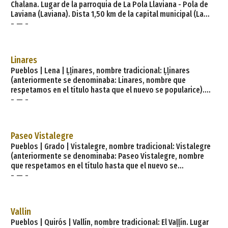
Chalana. Lugar de la parroquia de La Pola Llaviana - Pola de
Laviana (Laviana). Dista 1,50 km de la capital municipal (La
- — -
Pola Llaviana - Pola de Laviana) y se encuentra a una altitud
de 300 m. Cuenta con 7 viviendas (la parroquia 4.087) de las
cuales 7 son viviendas principales y 0 viviendas no
principales. El municipio de Laviana tiene 8 parroquias: Carrio,
Linares
El Condao, Entrialgo, La Pola Llaviana - Pola de Lavi
Pueblos | Lena | Ḷḷinares, nombre tradicional: Ḷḷinares
(anteriormente se denominaba: Linares, nombre que
respetamos en el título hasta que el nuevo se popularice).
- — -
Lugar de la parroquia de Congostinas (Lena). Dista 8,20 km
de la capital municipal (La Pola) y se encuentra a una altitud
de 900 m. Cuenta con 9 viviendas (la parroquia 33) de las
cuales 2 son viviendas principales y 7 viviendas no
Paseo Vistalegre
principales. El municipio de Lena tiene 24 parroquias: Cabezó
Pueblos | Grado | Vistalegre, nombre tradicional: Vistalegre
(anteriormente se denominaba: Paseo Vistalegre, nombre
que respetamos en el título hasta que el nuevo se
- — -
popularice). Lugar de la parroquia de Castañéu (Grado). Dista
0,50 km de la capital municipal (Grau - Grado) y se encuentra a
una altitud de 100 m. Cuenta con 3 viviendas (la parroquia 153)
de las cuales 3 son viviendas principales y 0 viviendas no
Vallin
principales. El municipio de Grado tie
Pueblos | Quirós | Vallín, nombre tradicional: El Vaḷḷín. Lugar