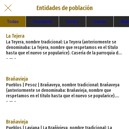
Entidades de población
Todas
Occidente
Centro
Oriente
Ald
La Tejera
La Teyera, nombre tradicional: La Teyera (anteriormente se
denominaba: La Tejera, nombre que respetamos en el título
hasta que el nuevo se popularice). Casería de la parroquia de
- — -
Urbiés (Mieres). Dista 13,80 km de la capital municipal (Mieres
del Camín) y se encuentra a una altitud de 640 m. Cuenta con
4 viviendas (la parroquia 446) de las cuales 2 son viviendas
principales y 2 viviendas no principales.
Brañavieja
Pueblos | Pesoz | Brañaveya, nombre tradicional: Brañaveya
(anteriormente se denominaba: Brañavieja, nombre que
respetamos en el título hasta que el nuevo se popularice).
- — -
Aldea de la parroquia de Pezós - Pesoz (Pesoz). Dista 9,70 km
de la capital municipal (Pezós - Pesoz) y se encuentra a una
altitud de 520 m. Cuenta con 6 viviendas (la parroquia 155) de
las cuales 3 son viviendas principales y 3 viviendas no
Brañavieja
principales. El municipio
Pueblos | Laviana | La Brañivieya, nombre tradicional: La