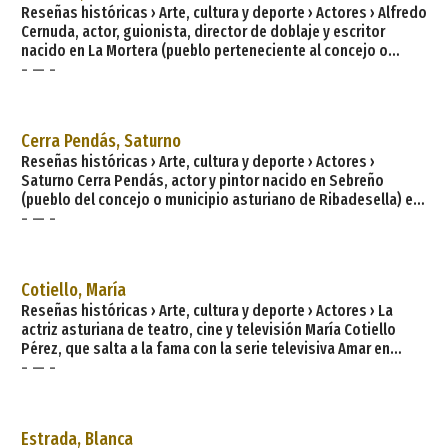
Reseñas históricas › Arte, cultura y deporte › Actores › Alfredo
Cernuda, actor, guionista, director de doblaje y escritor
nacido en La Mortera (pueblo perteneciente al concejo o
- — -
municipio asturiano de Valdés que dista 28 km de la capital
municipal, la villa de Luarca) y residente en Madrid, donde se
estableció a temprana edad y estudió arte dramático. Como
actor ha trabajado en cine, teatro y televisión. En la gran
Cerra Pendás, Saturno
pantalla ha intervenido en películas como Hijos de pap
Reseñas históricas › Arte, cultura y deporte › Actores ›
Saturno Cerra Pendás, actor y pintor nacido en Sebreño
(pueblo del concejo o municipio asturiano de Ribadesella) en
- — -
1924. Situada en la costa oriental de Asturias, a los pies de
los Picos de Europa, Ribadesella ofrece al visitante una
amplia variedad de atractivos: paisaje, historia, cultura,
naturaleza, fiestas, gastronomía… concentrados en un
Cotiello, María
territorio recorrido por el río más famoso de Asturias, el
Reseñas históricas › Arte, cultura y deporte › Actores › La
Sella. Cuenta con un espacio urban
actriz asturiana de teatro, cine y televisión María Cotiello
Pérez, que salta a la fama con la serie televisiva Amar en
- — -
tiempos revueltos y la película Las 13 rosas, nace el 21 de
noviembre de 1982 por casualidad en Gijón, pero es de Grillero
(pueblo de concejo o municipio de Mieres perteneciente a la
parroquia de Santa Cruz). Con 15 años se inicia como actriz y
Estrada, Blanca
lo hace en el teatro bajo las órdenes del direc