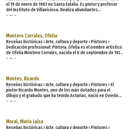
el 19 de enero de 1963 en Santa Eulalia. Es pintor y profesor
del Instituto de Villaviciosa. Realiza abundantes
- — -
exposiciones de su obra pictórica. Fuente: Ayuntamiento de
Cabranes. Ejemplar, rural, con sabor a arroz con leche y a
boroña, con frondosos bosques y generosos prados,
espacio de tranquilidad y silencio rural. Así es Cabranes, con
Montero Corrales, Ofelia
N de naturalmente. Naturaleza, prados, bosques bucólicos,
Reseñas históricas › Arte, cultura y deporte › Pintores ›
paraíso de la tranquilidad. Decir Cabra
Dedicación profesional: Pintora. Ofelia es el nombre artístico
de Ofelia Montero Corrales, nacida el 6 de septiembre de 1927
- — -
en Ribadesella. Es autodidacta. Desde 1973 viene celebrando
exposiciones en Madrid y en diversas poblaciones de
Asturias y Galicia. La crítica ha dicho que &;&;#35;34;Ofelia
sabe ver las cosas y traducirlas a símbolos de eficaz
Montes, Ricardo
constancia plástica. Dibuja con gran correcció
Reseñas históricas › Arte, cultura y deporte › Pintores › El
pintor Ricardo Montes, uno de los más dotados para el
dibujo y el grabado que ha tenido Asturias, nació en Oviedo
- — -
en 1890 y falleció en la misma ciudad en 1913. De muy joven se
marchó a Londres, donde enseguida sobresalió como artista
muy prometedor y como notable grabador, obteniendo en
1908 una medalla de bronce en un concurso celebrado entre
Moral, María Luisa
todos los alumnos de las escuelas de arte inglesas. Ese
Reseñas históricas › Arte, cultura y deporte › Pintores ›
mismo año estu