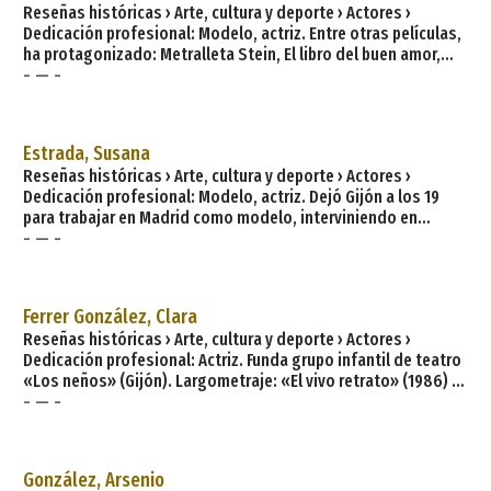
Reseñas históricas › Arte, cultura y deporte › Actores ›
Dedicación profesional: Modelo, actriz. Entre otras películas,
ha protagonizado: Metralleta Stein, El libro del buen amor,
- — -
Dios bendiga cada rincón de esta casa, y Mariana Pineda.
Fecha de nacimiento: 1951. Lugar de nacimiento: La Felguera.
Clave en la historia de Asturias y España, ha sido kilómetro
Europeo de la Cultura y hoy posee uno los más ricos
Estrada, Susana
patrimonios industriales de toda Europa, además de unos
Reseñas históricas › Arte, cultura y deporte › Actores ›
equipamientos y unas gent
Dedicación profesional: Modelo, actriz. Dejó Gijón a los 19
para trabajar en Madrid como modelo, interviniendo en
- — -
papeles secundarios en algunas películas. Al producirse en
1975 la «apertura censoril», saltó al primer plano de la
actualidad con su espectáculo: Historias de strip-tease.
Después, simultáneamente, cine (El jovencito Drácula,
Ferrer González, Clara
Lucecita, Kamasutra .. ), prensa (realiza entrevistas
Reseñas históricas › Arte, cultura y deporte › Actores ›
Dedicación profesional: Actriz. Funda grupo infantil de teatro
«Los neños» (Gijón). Largometraje: «El vivo retrato» (1986) y
- — -
cortometraje: «Comamos y bebamos todos de él» (1992). Ha
destacado sobre todo formando pareja artística con Don
orino García, veterano actor de la Compañía Asturiana de
Comedias, tanto en obras de teatro como El gallu de la
González, Arsenio
quintana, Los amores de Ximielg