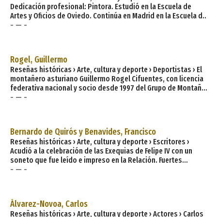
Dedicación profesional: Pintora. Estudió en la Escuela de
Artes y Oficios de Oviedo. Continúa en Madrid en la Escuela de
- — -
Artes Aplicadas y estudio Arjona. Desatacan sus
investigaciones en formas y texturas. Su primera exposición
individual en 1981 en Madrid. Exposiciones y certámenes en
toda España. Fecha de nacimiento: 1944. Lugar de nacimiento:
Rogel, Guillermo
La Felguera. Clave en la historia de Asturias y España, ha sido
Reseñas históricas › Arte, cultura y deporte › Deportistas › El
kilómet
montañero asturiano Guillermo Rogel Cifuentes, con licencia
federativa nacional y socio desde 1997 del Grupo de Montaña
- — -
Torreblanca de Oviedo, nació el día 5 de mayo de 1978 en
Oviedo (Asturias) y lleva desde los 15 años practicando
montaña. Ha sido Juvenil tanto con la Federación Española de
Deportes de Montaña y Escalada (FEDME), como con la
Bernardo de Quirós y Benavides, Francisco
Federación de Montaña del Principado de Asturi
Reseñas históricas › Arte, cultura y deporte › Escritores ›
Acudió a la celebración de las Exequias de Felipe IV con un
soneto que fue leído e impreso en la Relación. Fuertes
- — -
Acevedo añade: «Presentó tambien en el Certamen Olympico,
celebrado en la Universidad de Santiago, en honor de su
Arzobispo D. Alonso Fonseca, fundador de la ilustre colegio
de su apellido, un Soneto, una Glosa, unas Endechas Reales y
Álvarez-Novoa, Carlos
un «Ephitaphium in modum epicedii in occidente solim, Solis
Reseñas históricas › Arte, cultura y deporte › Actores › Carlos