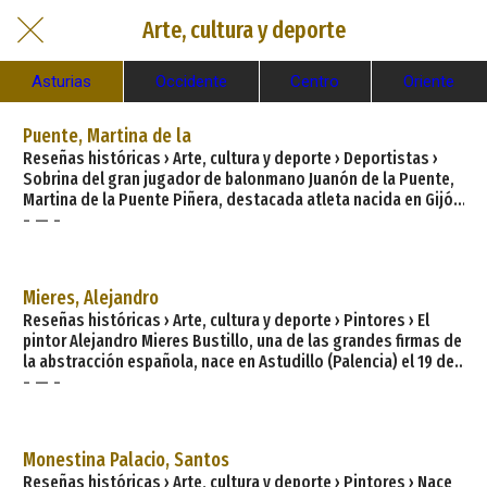
Arte, cultura y deporte
Asturias
Occidente
Centro
Oriente
Puente, Martina de la
Reseñas históricas › Arte, cultura y deporte › Deportistas ›
Sobrina del gran jugador de balonmano Juanón de la Puente,
Martina de la Puente Piñera, destacada atleta nacida en Gijón
- — -
(Asturias) el 4 de abril de 1975, que participa en los Juegos
Olímpicos de Sidney 2000 (puesto 23). Internacional con
España en 37 ocasiones (1996-2006), se inicia en el
lanzamiento de peso y disco a los 12 años; antes había
Mieres, Alejandro
practicado balonmano y piragüismo. En 1991 ficha por la Agru
Reseñas históricas › Arte, cultura y deporte › Pintores › El
pintor Alejandro Mieres Bustillo, una de las grandes firmas de
la abstracción española, nace en Astudillo (Palencia) el 19 de
- — -
agosto de 1927 y reside en Gijón (Asturias) desde 1960.
Biografía - cronología. 1934. Primeras inquietudes políticas
generadas por la Revolución del 34. 1936. Se traslada la
familia a Palencia. 1939. Viaja y se instala con los familiares
Monestina Palacio, Santos
en Madrid. Abandona los estudios e ingresa en la
Reseñas históricas › Arte, cultura y deporte › Pintores › Nace