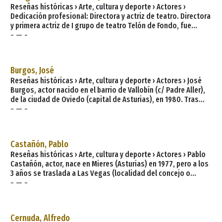
Reseñas históricas › Arte, cultura y deporte › Actores ›
Dedicación profesional: Directora y actriz de teatro. Directora
y primera actriz de I grupo de teatro Telón de Fondo, fue
- — -
protagonista en 1979 del cortometraje: La cigüeña
bondadosa, de Mario Menéndez y Fran Vaquero, premiado en
la I Muestra Internacional de Cine Imaginario y de
CienciaFicción, celebrada en Madrid en 1980. Intervino
Burgos, José
también en el cortometraje: El ejecutivo, de Miguel Estudillo,
Reseñas históricas › Arte, cultura y deporte › Actores › José
galardonado en el
Burgos, actor nacido en el barrio de Vallobín (c/ Padre Aller),
de la ciudad de Oviedo (capital de Asturias), en 1980. Tras
- — -
estudiar el Bachillerato en el ovetense Colegio Loyola,
ingresa en el Instituto del Teatro y las Artes Escénicas (ITAE)
de Asturias. Después se va a Liverpool para aprender inglés y,
a continuación, a Madrid a la Escuela de Interpretación de
Castañón, Pablo
Cristina Rota, donde está tres año
Reseñas históricas › Arte, cultura y deporte › Actores › Pablo
Castañón, actor, nace en Mieres (Asturias) en 1977, pero a los
3 años se traslada a Las Vegas (localidad del concejo o
- — -
municipio asturiano de Corvera) con su familia, ya que su
padre trabajaba en la antigua empresa siderúrgica estatal
Ensidesa. Comienza a foguearse como actor en Asturias. La
primera vez en salir a un escenario es en su Mieres natal y lo
Cernuda, Alfredo
hace con una obra de Pilar Murillo en la celebración del Dí