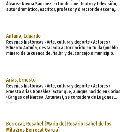
Álvarez-Novoa Sánchez, actor de cine, teatro y televisión,
autor dramático, escritor, profesor y director de escena,
- — -
nació en 1940, en La Felguera (actual distrito urbano de la
ciudad de Langreo, capital del concejo o municipio asturiano
de igual nombre), al lado del parque Dolores F. Duro, fijando
su residencia posteriormente en Palomares del Río, localidad
Antuña, Eduardo
de la provincia de Sevilla, provincia a la que tambi
Reseñas históricas › Arte, cultura y deporte › Actores ›
Eduardo Antuña, destacado actor nacido en Tuilla (pueblo
minero de la cuenca del Nalón y del concejo o municipio
- — -
asturiano de Langreo) y residente en Madrid. Su primer
contacto con el mundo de la interpretación lo tiene en el
colegio con la obra de fin de curso del último año; hacía
sainetes asturianos: Xuiciu de faltes, de Pachín de Melás.
Arias, Ernesto
EXPERIENCIA PROFESIONAL. Teatro. Descalzos por el Parque.
Reseñas históricas › Arte, cultura y deporte › Actores ›
Dir.
Ernesto Arias González, actor que, aunque nacido en Corias
(Cangas del Narcea, Asturias), se considera de Lugones
- — -
(localidad del concejo o municipio asturiano de Siero que
está a 13 km de la villa de Pola de Siero, la capital municipal),
donde se instaló con su familia cuando contaba 3 años.
Afincado en Madrid, el 3 de abril de 2010 recibió, en el
Berrocal, Rosabel [María del Rosario Isabel de los
transcurso de una gala celebrada en la Casa de Cultura de su
Milagros Berrocal García]
localidad de a