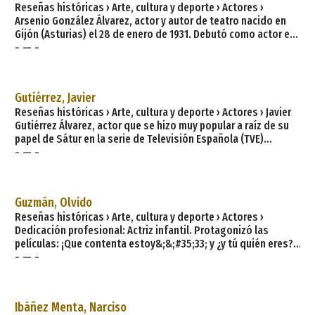
Reseñas históricas › Arte, cultura y deporte › Actores ›
Arsenio González Álvarez, actor y autor de teatro nacido en
Gijón (Asturias) el 28 de enero de 1931. Debutó como actor en
- — -
la sala Buenos Aires, de Pumarín (Gijón), con el cuadro del
Hogar de Pumarín. Participó como actor con la Compañía de
Rafael Sánchez; Grupo «Talía», de Tremañes y Llorea; Grupo
«Esquilo», de la Agrupación Artística Gijonesa y
Gutiérrez, Javier
Reseñas históricas › Arte, cultura y deporte › Actores › Javier
Gutiérrez Álvarez, actor que se hizo muy popular a raíz de su
papel de Sátur en la serie de Televisión Española (TVE)
- — -
«Águila Roja». Nacido en la villa marinera de Luanco (capital
del concejo o municipio asturiano de Gozón), a los pocos
meses se mudó con su familia a la ciudad gallega de Ferrol,
considerándose «ferrolano militante». Como actor de teatro,
Guzmán, Olvido
Javier —qu
Reseñas históricas › Arte, cultura y deporte › Actores ›
Dedicación profesional: Actriz infantil. Protagonizó las
películas: ¡Que contenta estoy&;&;#35;33; y ¿y tú quién eres?.
- — -
Fecha de nacimiento: 1927. Lugar de nacimiento: Oviedo.
Naturaleza, Arte Prerrománico, fiesta, gastronomía, Premios
Princesa… y muchas cosas más en el concejo de Oviedo,
ubicado en el corazón de Asturias y su capital es también la
Ibáñez Menta, Narciso
del Principado, y fue en el pasado cap