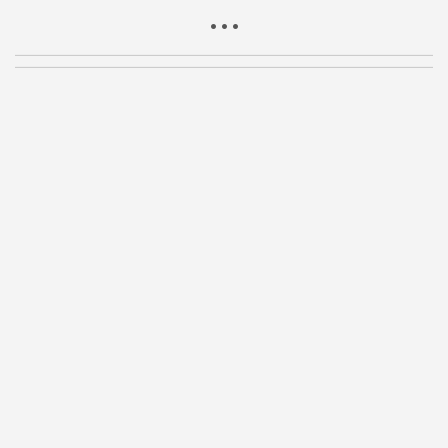
• • •