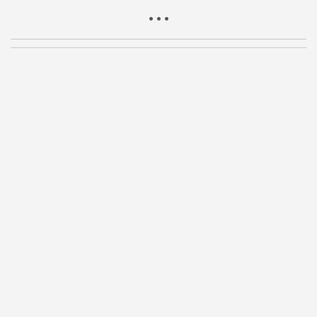
• • •