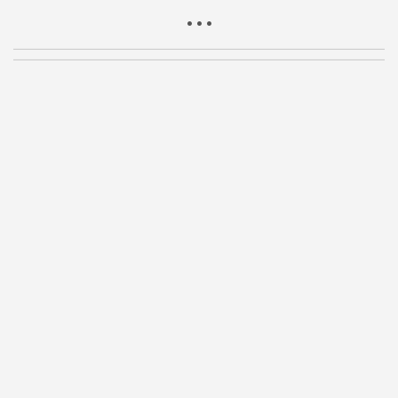
• • •